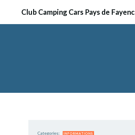
Aller
au
Club Camping Cars Pays de Fayen
contenu
Categories:
INFORMATIONS