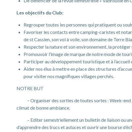
De bénéficier de la revue semestrielle « Vadrouille e
Les objectifs du Club:
Regrouper toutes les personnes qui pratiquent ou sou
Favoriser les contacts entre camping-caristes et nota
de st Cassien, son vol à voile, son domaine de Terre B
Respecter la nature et son environnement, la protéger 
Promouvoir l’image de marque de notre mode de touris
Participer au développement touristique et à l’accueil
Aider nos élus à mettre en place des structures d’accue
pour visiter nos magnifiques villages perchés.
NOTRE BUT
– Organiser des sorties de toutes sortes : Week-end / 8 à
climat de bonne ambiance.
– Editer semestriellement un bulletin de liaison ou une r
d’apprendre des trucs et astuces et ouvrir une bourse d’éc