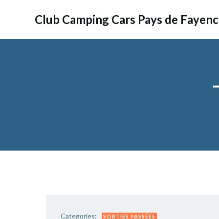
Aller
au
Club Camping Cars Pays de Fayen
contenu
Categories:
SORTIES PASSÉES