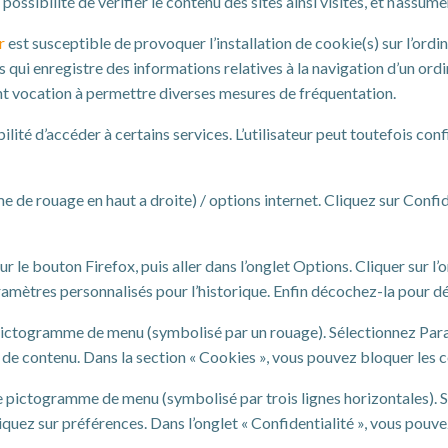
ssibilité de vérifier le contenu des sites ainsi visités, et n’assum
r
est susceptible de provoquer l’installation de cookie(s) sur l’ordina
mais qui enregistre des informations relatives à la navigation d’un or
ement vocation à permettre diverses mesures de fréquentation.
bilité d’accéder à certains services. L’utilisateur peut toutefois co
 de rouage en haut a droite) / options internet. Cliquez sur Confid
ur le bouton Firefox, puis aller dans l’onglet Options. Cliquer sur l’
aramètres personnalisés pour l’historique. Enfin décochez-la pour dé
le pictogramme de menu (symbolisé par un rouage). Sélectionnez Par
s de contenu. Dans la section « Cookies », vous pouvez bloquer les 
le pictogramme de menu (symbolisé par trois lignes horizontales). 
iquez sur préférences. Dans l’onglet « Confidentialité », vous pouv