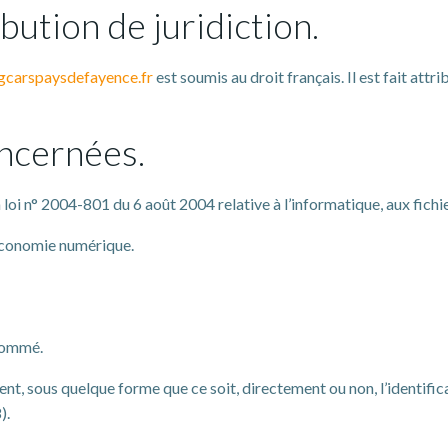
ibution de juridiction.
gcarspaysdefayence.fr
est soumis au droit français. Il est fait att
oncernées.
oi n° 2004-801 du 6 août 2004 relative à l’informatique, aux fichier
’économie numérique.
snommé.
ent, sous quelque forme que ce soit, directement ou non, l’identifi
).