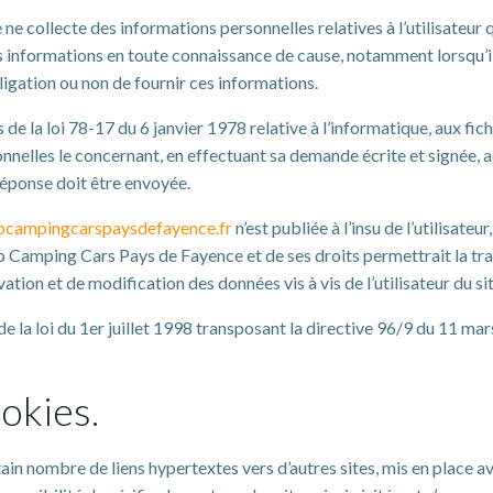
 collecte des informations personnelles relatives à l’utilisateur q
ces informations en toute connaissance de cause, notamment lorsqu’il 
ligation ou non de fournir ces informations.
 la loi 78-17 du 6 janvier 1978 relative à l’informatique, aux fichie
onnelles le concernant, en effectuant sa demande écrite et signée,
a réponse doit être envoyée.
bcampingcarspaysdefayence.fr
n’est publiée à l’insu de l’utilisat
ub Camping Cars Pays de Fayence et de ses droits permettrait la tra
ation et de modification des données vis à vis de l’utilisateur du si
 la loi du 1er juillet 1998 transposant la directive 96/9 du 11 mar
okies.
ain nombre de liens hypertextes vers d’autres sites, mis en place 