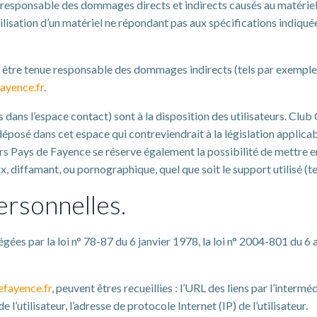
ponsable des dommages directs et indirects causés au matériel de l
lisation d’un matériel ne répondant pas aux spécifications indiquées
tre tenue responsable des dommages indirects (tels par exemple 
ayence.fr
.
s dans l’espace contact) sont à la disposition des utilisateurs. Clu
osé dans cet espace qui contreviendrait à la législation applicable
Pays de Fayence se réserve également la possibilité de mettre en ca
, diffamant, ou pornographique, quel que soit le support utilisé (
ersonnelles.
es par la loi n° 78-87 du 6 janvier 1978, la loi n° 2004-801 du 6 a
fayence.fr
, peuvent êtres recueillies : l’URL des liens par l’intermé
de l’utilisateur, l’adresse de protocole Internet (IP) de l’utilisateur.